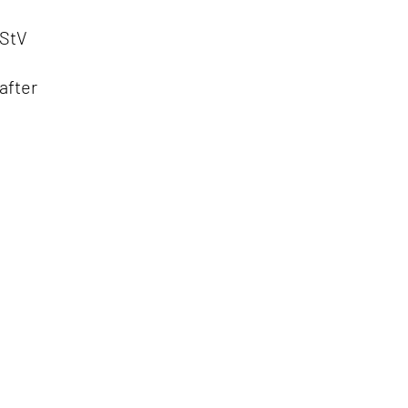
RStV
after