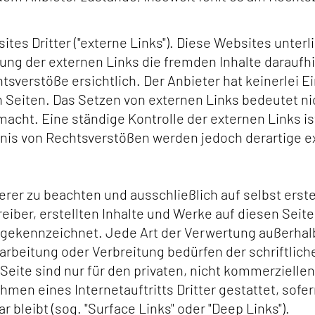
es Dritter ("externe Links"). Diese Websites unterl
fung der externen Links die fremden Inhalte daraufh
verstöße ersichtlich. Der Anbieter hat keinerlei Ei
n Seiten. Das Setzen von externen Links bedeutet nic
macht. Eine ständige Kontrolle der externen Links i
nis von Rechtsverstößen werden jedoch derartige ex
rer zu beachten und ausschließlich auf selbst erste
reiber, erstellten Inhalte und Werke auf diesen Sei
he gekennzeichnet. Jede Art der Verwertung außerha
earbeitung oder Verbreitung bedürfen der schriftli
Seite sind nur für den privaten, nicht kommerzielle
ahmen eines Internetauftritts Dritter gestattet, sofe
leibt (sog. "Surface Links" oder "Deep Links").