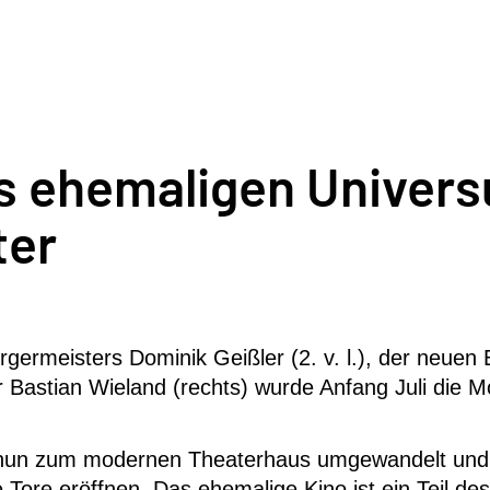
s ehemaligen Univers
ter
germeisters Dominik Geißler (2. v. l.), der neuen
rer Bastian Wieland (rechts) wurde Anfang Juli di
d nun zum modernen Theaterhaus umgewandelt und 
Tore eröffnen. Das ehemalige Kino ist ein Teil des